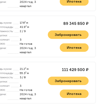
Ипотека
дачи:
2024 год, 3
квартал
 будут сопровождены
лучать комиссию за
оддержания актуальной
ь кухни:
17.6
м
2
89 345 850 ₽
площадь:
41.9
м
2
полнителям, а также
тажность:
2 / 9
Забронировать
ения сделки!
делки:
комнат:
3
 проводить совместные
 ЖК:
Не готов
Ипотека
IST Недвижимость
дачи:
2024 год, 3
квартал
а и актуальность
ь кухни:
21.2
м
2
111 429 500 ₽
площадь:
55.3
м
2
тажность:
3 / 8
Забронировать
делки:
комнат:
3
 ЖК:
Не готов
Ипотека
дачи:
2024 год, 3
квартал