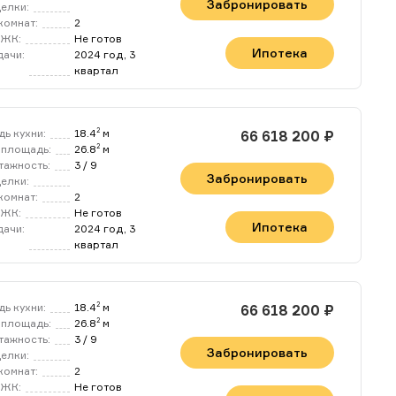
Забронировать
делки:
комнат:
2
 ЖК:
Не готов
Ипотека
дачи:
2024 год, 3
квартал
ь кухни:
18.4
м
2
66 618 200 ₽
площадь:
26.8
м
2
тажность:
3 / 9
Забронировать
делки:
комнат:
2
 ЖК:
Не готов
Ипотека
дачи:
2024 год, 3
квартал
ь кухни:
18.4
м
2
66 618 200 ₽
площадь:
26.8
м
2
тажность:
3 / 9
Забронировать
делки:
комнат:
2
 ,в ближайшее время мы
 ЖК:
Не готов