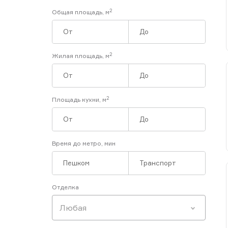
2
Общая площадь, м
2
Жилая площадь, м
2
Площадь кухни, м
Время до метро, мин
Отделка
Любая
Для удобства работы наших п
запустим новый сервис: Цен