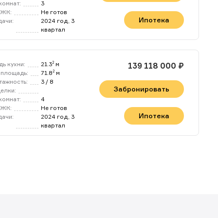
комнат:
3
 ЖК:
Не готов
Ипотека
дачи:
2024 год, 3
квартал
ь кухни:
21.3
м
2
139 118 000 ₽
площадь:
71.8
м
2
тажность:
3 / 8
Забронировать
делки:
комнат:
4
 ЖК:
Не готов
Ипотека
дачи:
2024 год, 3
квартал