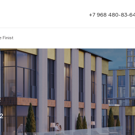
+7 968 480-83-6
 Finist
e
.2