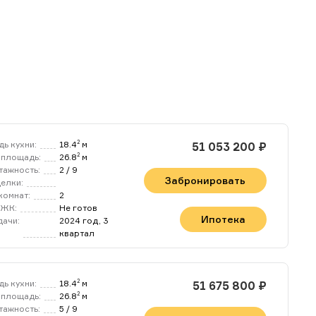
ь кухни:
18.4
м
2
51 053 200 ₽
площадь:
26.8
м
2
тажность:
2 / 9
Забронировать
делки:
комнат:
2
 ЖК:
Не готов
Ипотека
дачи:
2024 год, 3
квартал
ь кухни:
18.4
м
2
51 675 800 ₽
площадь:
26.8
м
2
тажность:
5 / 9