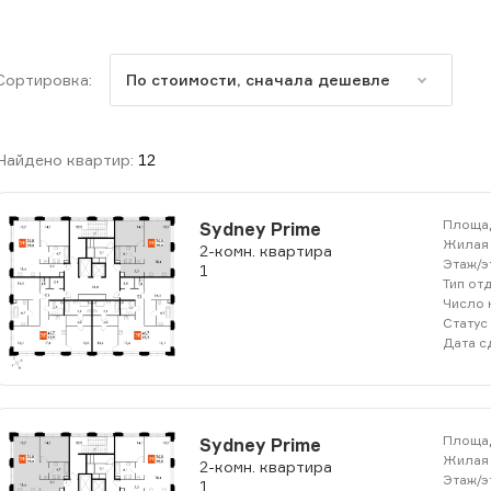
Сортировка:
По стоимости, сначала дешевле
Найдено квартир:
12
Площад
Sydney Prime
Жилая 
2-комн. квартира
Этаж/э
1
Тип от
Число 
Статус
Дата с
Площад
Sydney Prime
Жилая 
2-комн. квартира
Этаж/э
1