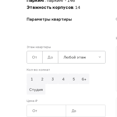
Паркинг
: паркинг - 146
Этажность корпусов
: 14
Параметры квартиры
Этаж квартиры
Любой этаж
Кол-во комнат
1
2
3
4
5
6+
Студия
Цена ₽