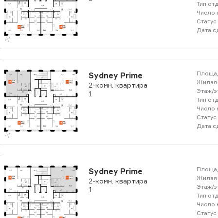
Тип от
Число 
Статус
Дата с
Площад
Sydney Prime
Жилая 
2-комн. квартира
Этаж/э
1
Тип от
Число 
Статус
Дата с
Проконсультироваться с нашим
специалистом
Площад
Sydney Prime
Жилая 
2-комн. квартира
Этаж/э
1
Тип от
Число 
артнеров с клиентами находящимися в других городах
Статус
тр Межрегиональных Сделок Финист Недвижимость.