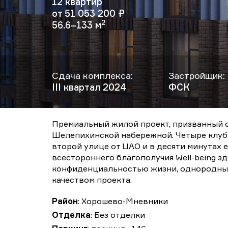
12 квартир
от 51 053 200 ₽
2
56.6–133 м
Сдача комплекса:
Застройщик:
III квартал 2024
ФСК
Премиальный жилой проект, призванный с
Шелепихинской набережной. Четыре клубн
второй улице от ЦАО и в десяти минутах 
всестороннего благополучия Well-being з
конфиденциальностью жизни, однородны
качеством проекта.
Район
: Хорошево-Мневники
Отделка
: Без отделки