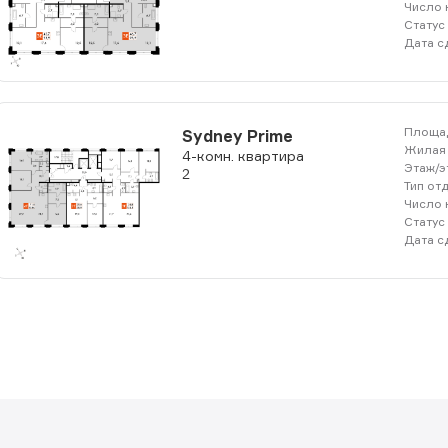
Число 
Статус
Дата с
Площад
Sydney Prime
Жилая 
4-комн. квартира
Этаж/э
2
Тип от
Число 
Статус
Дата с