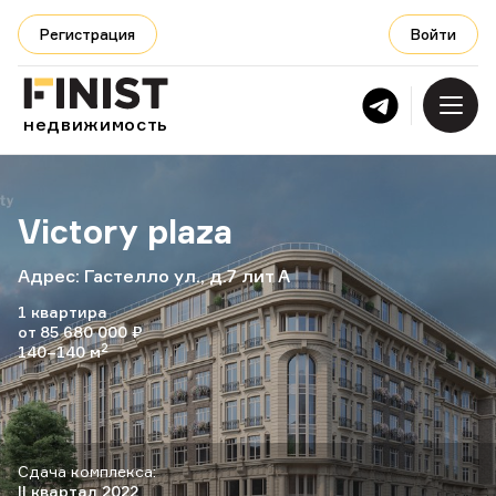
Регистрация
Войти
Регистрация
Войти
недвижимость
Главная
О нас
Victory plaza
Адрес: Гастелло ул., д.7 лит А
1 квартира
от 85 680 000 ₽
2
140–140 м
+7 968 480-83-64
Сдача комплекса:
II квартал 2022