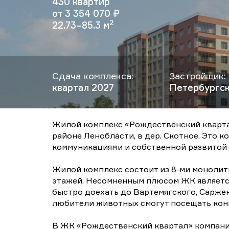
430 квартир
от 3 354 070 ₽
2
22.73–85.3 м
Сдача комплекса:
Застройщик:
квартал 2027
Петербургс
Жилой комплекс «Рождественский кварта
районе Ленобласти, в дер. Скотное. Это
коммуникациями и собственной развитой
Жилой комплекс состоит из 8-ми монолит
этажей. Несомненным плюсом ЖК является
быстро доехать до Вартемягского, Сарже
любители животных смогут посещать конн
В ЖК «Рождественский квартал» компания