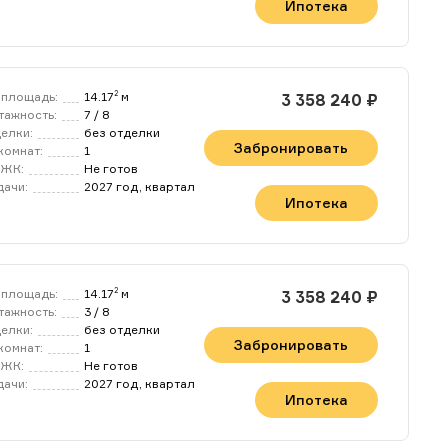
ения сделки!
Ипотека
 проводить совместные
IST Недвижимость
а и актуальность
площадь:
14.17
м
2
3 358 240 ₽
тажность:
7 / 8
делки:
без отделки
Забронировать
комнат:
1
 ЖК:
Не готов
дачи:
2027 год, квартал
Ипотека
площадь:
14.17
м
2
3 358 240 ₽
тажность:
3 / 8
делки:
без отделки
Забронировать
комнат:
1
 ЖК:
Не готов
дачи:
2027 год, квартал
Ипотека