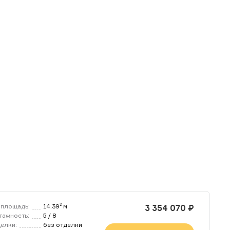
площадь:
14.39
м
2
3 354 070 ₽
тажность:
5 / 8
делки:
без отделки