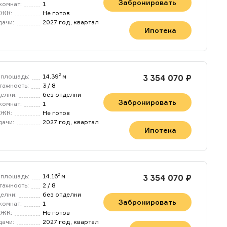
Забронировать
комнат:
1
 ЖК:
Не готов
дачи:
2027 год, квартал
Ипотека
площадь:
14.39
м
2
3 354 070 ₽
тажность:
3 / 8
делки:
без отделки
Забронировать
комнат:
1
 ЖК:
Не готов
дачи:
2027 год, квартал
Ипотека
 ,в ближайшее время мы
 будут сопровождены
площадь:
14.16
м
2
3 354 070 ₽
лучать комиссию за
тажность:
2 / 8
оддержания актуальной
делки:
без отделки
Забронировать
комнат:
1
 ЖК:
Не готов
полнителям, а также
дачи:
2027 год, квартал