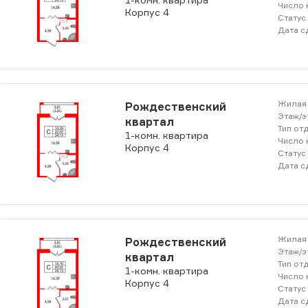
Число 
Корпус 4
Статус
Дата с
Жилая 
Рождественский
Этаж/э
Проконсультироваться с нашим
квартал
Тип от
1-комн. квартира
специалистом
Число 
Корпус 4
Статус
Дата с
артнеров с клиентами находящимися в других городах
тр Межрегиональных Сделок Финист Недвижимость.
клиентов находящихся в других регионах РФ, где они
Жилая 
Рождественский
ёрской сети. Сервис позволит Вам гарантированно по
Этаж/э
квартал
рдинатор ЦМС будет контролировать ход сделки для п
Тип от
1-комн. квартира
процессов.
Число 
Корпус 4
Статус
редавать клиентов только проверенным и надежным ис
Дата с