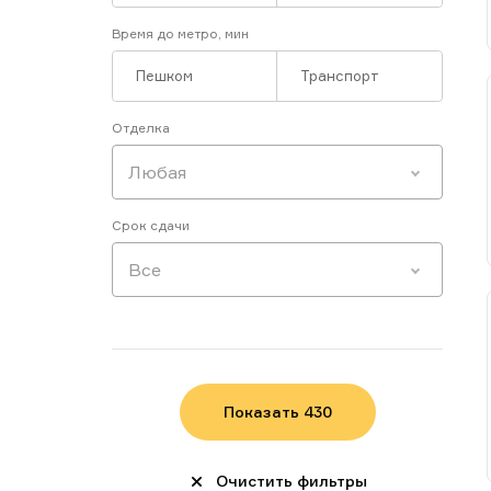
гарантирует своевременную 
Время до метро, мин
Сервис призван облегчить на
сделки. При этом все этапы
Вы гарантированно получаете
информации.
Отделка
По условиям сотрудничества
Любая
Шуняков Сергей
Тел.:
+7(495)660-00-98
, доб. 7
Срок сдачи
Моб.:
+7 (980)502-28-96
- личн
Или уточняйте информацию у
Все
Показать
430