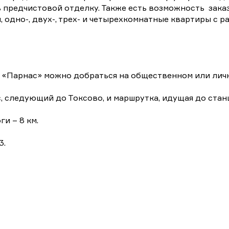
 предчистовой отделку. Также есть возможность зака
, одно-, двух-, трех- и четырехкомнатные квартиры с
 «Парнас» можно добраться на общественном или лично
, следующий до Токсово, и маршрутка, идущая до стан
и – 8 км.
3.