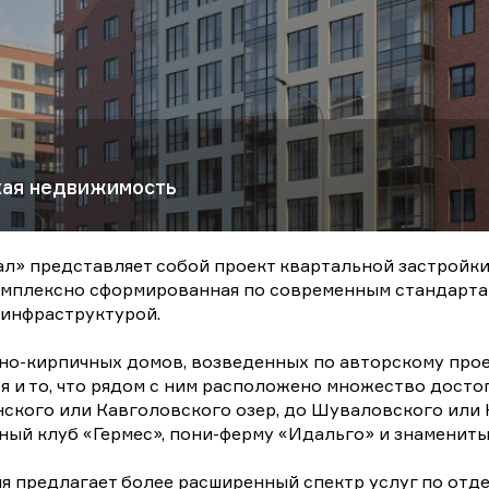
кая недвижимость
л» представляет собой проект квартальной застройк
 комплексно сформированная по современным стандарт
 инфраструктурой.
но-кирпичных домов, возведенных по авторскому проек
 и то, что рядом с ним расположено множество достоп
нского или Кавголовского озер, до Шуваловского или
ый клуб «Гермес», пони-ферму «Идальго» и знамениты
 предлагает более расширенный спектр услуг по отде