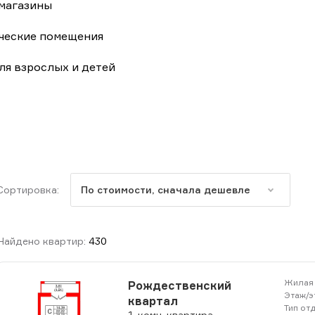
 магазины
ческие помещения
ля взрослых и детей
Сортировка:
По стоимости, сначала дешевле
Найдено квартир:
430
Жилая 
Рождественский
Этаж/э
квартал
Тип от
1-комн. квартира